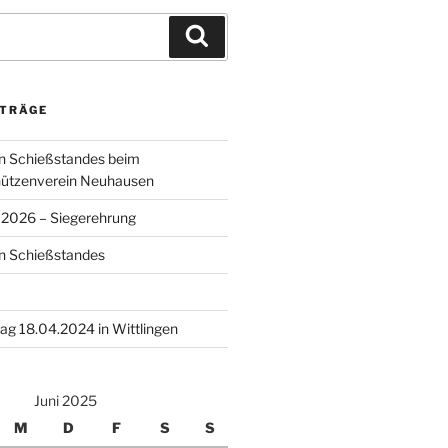
Suchen
ITRÄGE
en Schießstandes beim
chützenverein Neuhausen
 2026 – Siegerehrung
en Schießstandes
ag 18.04.2024 in Wittlingen
Juni 2025
M
D
F
S
S