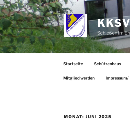
Zum
Inhalt
springen
KKSV
Schießen im Er
Startseite
Schützenhaus
Mitglied werden
Impressum/ 
MONAT:
JUNI 2025