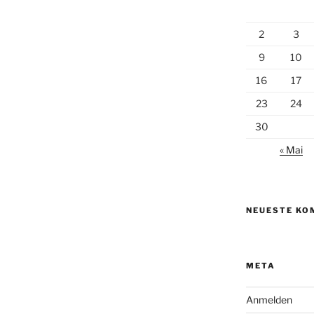
2
3
9
10
16
17
23
24
30
« Mai
NEUESTE KO
META
Anmelden