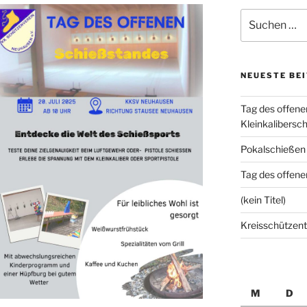
Suchen
nach:
NEUESTE BE
Tag des offen
Kleinkalibers
Pokalschießen
Tag des offen
(kein Titel)
Kreisschützent
M
D