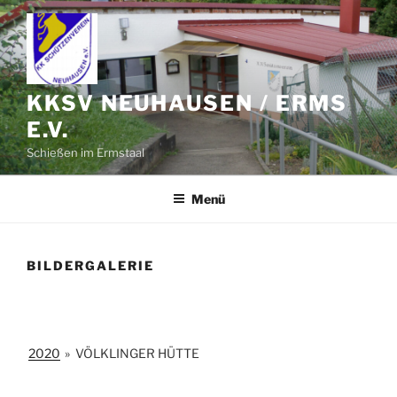
Zum
Inhalt
springen
KKSV NEUHAUSEN / ERMS
E.V.
Schießen im Ermstaal
Menü
BILDERGALERIE
2020
»
VÖLKLINGER HÜTTE