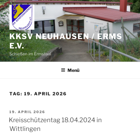
Zum
Inhalt
springen
KKSV NEUHAUSEN / ERMS
E.V.
Schießen im Ermstaal
Menü
TAG:
19. APRIL 2026
VERÖFFENTLICHT
19. APRIL 2026
AM
Kreisschützentag 18.04.2024 in
Wittlingen